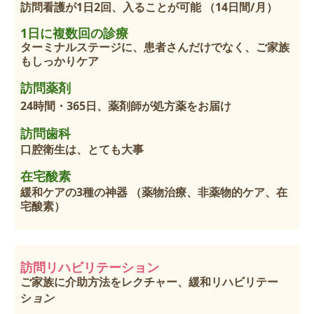
訪問看護が
1
日
2
回、入ることが可能 （
14
日間
/
月）
1
日に複数回の診療
ターミナルステージに、患者さんだけでなく、ご家族
もしっかりケア
訪問薬剤
24時間・365日、薬剤師が処方薬をお届け
訪問歯科
口腔衛生は、とても大事
在宅酸素
緩和ケアの3種の神器 （薬物治療、非薬物的ケア、在
宅酸素）
訪問リハビリテーション
ご家族に介助方法をレクチャー、緩和リハビリテー
シ
ョン