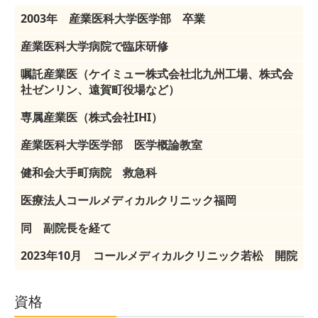
院長のごあいさつ
2003年 産業医科大学医学部 卒業
産業医科大学病院で臨床研修
院長経歴
嘱託産業医（ケイミュー株式会社北九州工場、株式会
理念
社ゼンリン、遠賀町役場など）
行動指針
専属産業医（株式会社IHI）
在宅医療でできること
産業医科大学医学部 医学概論教室
グリーフケア
健和会大手町病院 救急科
医療法人コールメディカルクリニック福岡
同 副院長を経て
2023年10月 コールメディカルクリニック若松 開院
資格